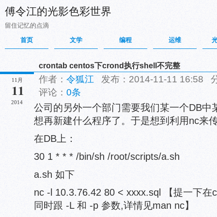
傅令江的光影色彩世界
留住记忆的点滴
首页
文学
编程
运维
crontab centos下crond执行shell不完整
作者：
令狐江
发布：2014-11-11 16:58
11月
11
评论：
0条
2014
公司的另外一个部门需要我们某一个DB中
想再新建什么程序了。于是想到利用nc来
在DB上：
30 1 * * * /bin/sh /root/scripts/a.sh
a.sh 如下
nc -l 10.3.76.42 80 < xxxx.sql 【提一
同时跟 -L 和 -p 参数,详情见man nc】