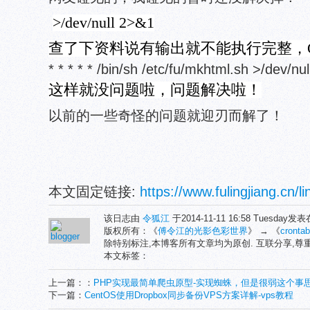
>/dev/null 2>&1
查了下资料说有输出就不能执行完整，O
* * * * * /bin/sh /etc/fu/mkhtml.sh >/dev/nu
这样就没问题啦，问题解决啦！
以前的一些奇怪的问题就迎刃而解了！
本文固定链接:
https://www.fulingjiang.cn/l
该日志由
令狐江
于2014-11-11 16:58 Tuesday发
版权所有：《
傅令江的光影色彩世界
》 → 《
cront
除特别标注,本博客所有文章均为原创. 互联分享,
本文标签：
上一篇：：
PHP实现最简单爬虫原型-实现蜘蛛，但是很弱这个事
下一篇：
CentOS使用Dropbox同步备份VPS方案详解-vps教程