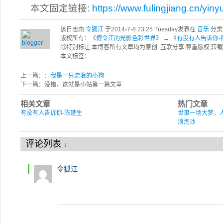
本文固定链接:
https://www.fulingjiang.cn/yiny
该日志由
令狐江
于2014-7-8 23:25 Tuesday发表在
音乐
分类
版权所有：《
傅令江的光影色彩世界
》 → 《
有没有人告诉你-
除特别标注,本博客所有文章均为原创. 互联分享,尊重版权,
本文标签：
上一篇：：
我是一只流浪的小狗
下一篇：没错，这就是小站第一篇文章
相关文章
热门文章
有没有人告诉你-陈楚生
世事一场大梦，
浪淘沙
评论列表
↓
令狐江