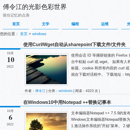
傅令江的光影色彩世界
留住记忆的点滴
首页
文学
编程
运维
您的位置：
首页
>
windows
使用Curl/Wget自动从sharepoint下载文件/文件夹
10月
使用会话 ID 等捕获链接的 Fire
10
台中粘贴 curl 或 wget。 如
2022
标题、cookie 和所有内容的 cur
就在下载对话框中。 下载地址：https
作者：
傅令江
| 分类：
windows
| 阅读：4323 次 |
在Windows10中用Notepad ++替换记事本
10月
文本编辑器Notepad ++ 7.5.
6
Windows文本编辑器Notepa
2022
1.激活操作系统的“开始”菜单。 2.键入c