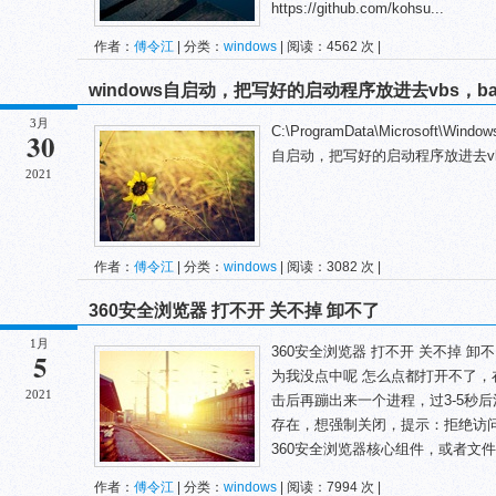
https://github.com/kohsu...
作者：
傅令江
| 分类：
windows
| 阅读：4562 次 |
windows自启动，把写好的启动程序放进去vbs，ba
3月
C:\ProgramData\Microsoft\Window
30
自启动，把写好的启动程序放进去vbs
2021
作者：
傅令江
| 分类：
windows
| 阅读：3082 次 |
360安全浏览器 打不开 关不掉 卸不了
1月
360安全浏览器 打不开 关不掉 
5
为我没点中呢 怎么点都打开不了，
2021
击后再蹦出来一个进程，过3-5秒
存在，想强制关闭，提示：拒绝访
360安全浏览器核心组件，或者文件被
作者：
傅令江
| 分类：
windows
| 阅读：7994 次 |