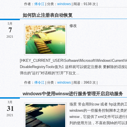
作者：
傅令江
| 分类：
windows
| 阅读：9138 次 |
如何防止注册表自动恢复
5月
修改
7
2021
[HKEY_CURRENT_USER\Software\Microsoft\Windows\CurrentVe
DisableRegistryTools值为1 这样就可以锁定注册表 要解除的话
弹出的“运行”对话框的“打开”下拉文...
作者：
傅令江
| 分类：
windows
| 阅读：3963 次 |
windows中使用winsw进行服务管理开启启动服务
3月
场景 常会用到cow 或者 frp这
31
windows的一些服务控制脚本之
2021
winsw，它提供了xml文件可以
列的使用方法，不喜欢我bb的可以直