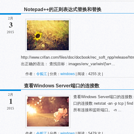
Notepad++的正则表达式替换和替换
2月
3
2015
http://www.crifan.com/files/doc/docbook/rec_soft_npp/release
出正确的语法： 查找目标 : images/env_var/win/(\w+...
作者：
令狐江
| 分类：
windows
| 阅读：4255 次 |
查看Windows Server端口的连接数
2月
查看Windows Server端口的连接数
1
口的连接数 netstat -an -p tcp | find "
2015
所有连接和监听端口。 -n ...
作者：
令狐江
| 分类：
windows
| 阅读：5479 次 |