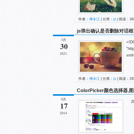
作者：
傅令江
| 分类：
js
| 阅读：384
js弹出确认是否删除对话框
3月
<!D
30
"htt
2021
xmln
作者：
傅令江
| 分类：
js
| 阅读：285
ColorPicker颜色选择器
9月
201
17
2014