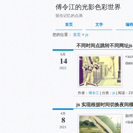
傅令江的光影色彩世界
留住记忆的点滴
首页
文学
编
您的位置：
首页
>
js
不同时间点跳转不同网址js
6月
<scr
14
date
2022
作者：
傅令江
| 分类：
js
| 阅读：239
js 实现根据时间切换夜间
4月
如何
8
<lin
2021