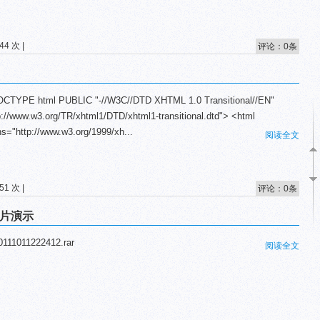
4 次 |
评论：0条
OCTYPE html PUBLIC "-//W3C//DTD XHTML 1.0 Transitional//EN"
p://www.w3.org/TR/xhtml1/DTD/xhtml1-transitional.dtd"> <html
s="http://www.w3.org/1999/xh...
阅读全文
1 次 |
评论：0条
,图片演示
11011222412.rar
阅读全文