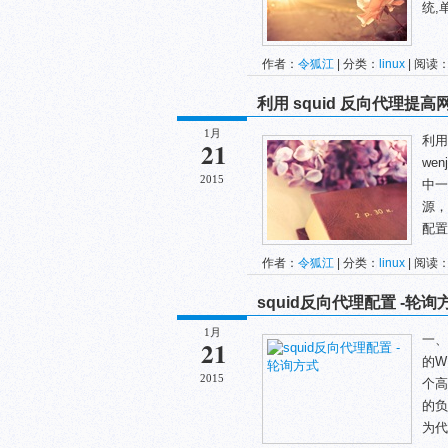
统,
作者：
令狐江
| 分类：
linux
| 阅读：
利用 squid 反向代理提
1月
利用
21
we
2015
中一
源，
配置
作者：
令狐江
| 分类：
linux
| 阅读：
squid反向代理配置 -轮询
1月
一、
21
的W
2015
个高
的负
为代