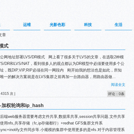
程
运维
光影色彩
科技
生活
文章
R模式
公网地址部署LVS/DR模式 网上看了很多关于LVS的文章，在选取2种模
VS/DR和LVS/NAT，看到很多人的观点都认为DR模型中必须要使用多个公
址，既DIP,VIP,RIP必须在同一网段内 刚开始我的想法也是如此，所知
唯一的解决方案就是在LVS集群之前再加一台路由器，用路由器做...
阅读全文
4315 次 |
评论：0条
加权轮询和ip_hash
后端web服务器需要考虑文件共享,数据库共享,session共享问题.文件共享
使用nfs,共享存储（fc,ip存储都行）+redhat GFS集群文件系
rsync+inotify文件同步等.小规模的集群中使用更多的是nfs.对于内容管理系