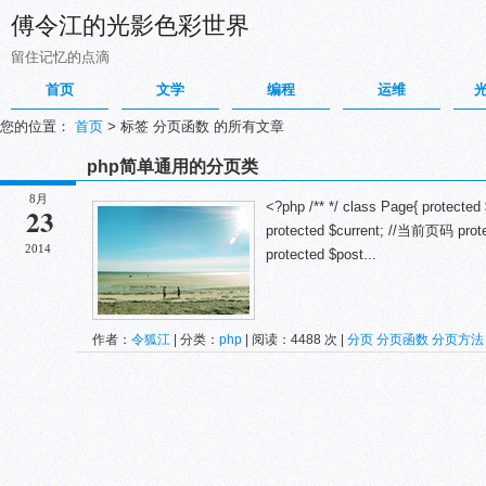
傅令江的光影色彩世界
留住记忆的点滴
首页
文学
编程
运维
您的位置：
首页
>
标签 分页函数 的所有文章
php简单通用的分页类
8月
<?php /** */ class Page{ protect
23
protected $current; //当前页码 p
2014
protected $post...
作者：
令狐江
| 分类：
php
| 阅读：4488 次 |
分页
分页函数
分页方法