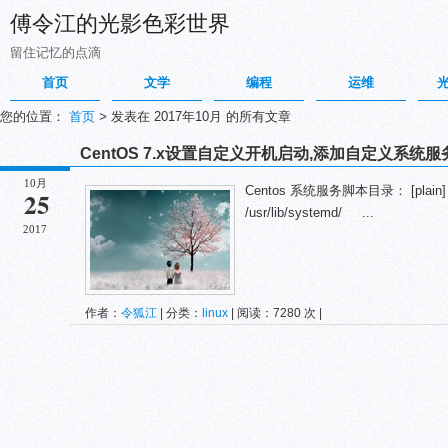
傅令江的光影色彩世界
留住记忆的点滴
首页
文学
编程
运维
您的位置：
首页
>
发表在 2017年10月 的所有文章
CentOS 7.x设置自定义开机启动,添加自定义系统服
10月
Centos 系统服务脚本目录： [plain] vie
25
/usr/lib/systemd/ ...
2017
作者：
令狐江
| 分类：
linux
| 阅读：7280 次 |