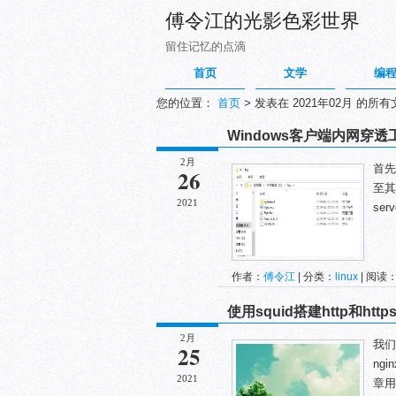
傅令江的光影色彩世界
留住记忆的点滴
首页
文学
编
您的位置：
首页
>
发表在 2021年02月 的所有
Windows客户端内网穿透
2月
首先
26
至其
2021
serv
作者：
傅令江
| 分类：
linux
| 阅读：
使用squid搭建http和h
2月
我们
25
ng
2021
章用