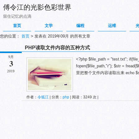
傅令江的光影色彩世界
留住记忆的点滴
首页
文学
编程
运维
您的位置：
首页
>
发表在 2019年09月 的所有文章
PHP读取文件内容的五种方式
9月
<?php $file_path = "test.txt"; if(file
3
fopen($file_path,"r"); $str = fre
2019
里把整个文件内容读取出来 echo $str 
作者：
令狐江
| 分类：
php
| 阅读：3249 次 |