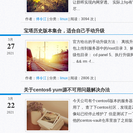
让群晖实现内网穿透。 实际上fr
尽...
作者：
傅令江
| 分类：
linux
| 阅读：3094 次 |
宝塔历史版本集合，适合自己手动升级
3月
官方给出的手动升级方法： 离线升
27
包上传到服务器中的/root目录 3、解压文
2021
级包目录： cd panel 5、执行升级脚
.. && rm -f...
作者：
傅令江
| 分类：
linux
| 阅读：2806 次 |
关于centos6 yum源不可用问题解决办法
3月
今天公司有个centos6版本的服
22
用了， 查了下centos社区，发现是20
2021
像站已经停止维护了 但是测试了一下
他的centos-vault仓库里放了之前版本