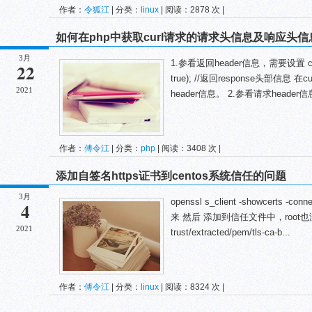
作者：
令狐江
| 分类：
linux
| 阅读：2878 次 |
如何在php中获取curl请求的请求头信息及响应头信
3月
1.参看返回header信息，需要设置 curl_
22
true); //返回response头部信息 在
2021
header信息。 2.参看请求header信息，
作者：
傅令江
| 分类：
php
| 阅读：3408 次 |
添加自签名https证书到centos系统信任的问题
3月
openssl s_client -showcerts 
4
来 然后 添加到信任文件中，root也没写权限
2021
trust/extracted/pem/tls-ca-b...
作者：
傅令江
| 分类：
linux
| 阅读：8324 次 |