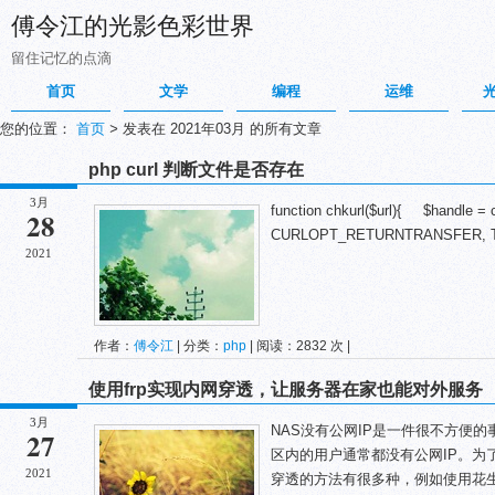
傅令江的光影色彩世界
留住记忆的点滴
首页
文学
编程
运维
您的位置：
首页
>
发表在 2021年03月 的所有文章
php curl 判断文件是否存在
3月
function chkurl($url){ $handle = c
28
CURLOPT_RETURNTRANSFER, TRUE
2021
作者：
傅令江
| 分类：
php
| 阅读：2832 次 |
使用frp实现内网穿透，让服务器在家也能对外服务
3月
NAS没有公网IP是一件很不方便
27
区内的用户通常都没有公网IP。为
2021
穿透的方法有很多种，例如使用花生壳