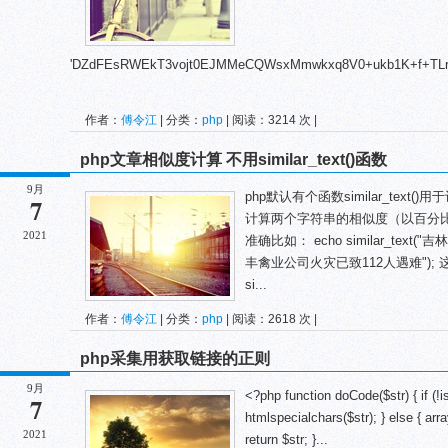
'DZdFEsRWEkT3vojt0EJMMeCQWsxMmwkxq8V0+ukb1K+f+TLrn/
作者：
傅令江
| 分类：
php
| 阅读：3214 次 |
php文章相似度计算 不用similar_text()函数
9月
php默认有个函数similar_tex
7
计算两个字符串的相似度（以百分
2021
准确比如： echo similar_tex
丰禽业公司火灾已致112人遇难")
si...
作者：
傅令江
| 分类：
php
| 阅读：2618 次 |
php采集用获取链接的正则
9月
<?php function doCode($str) { if (!is
7
htmlspecialchars($str); } else { arr
2021
return $str; }...