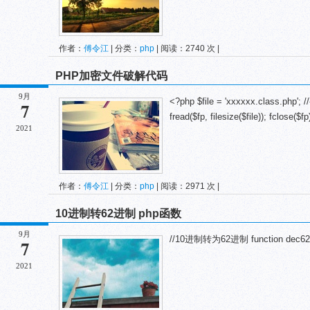
作者：
傅令江
| 分类：
php
| 阅读：2740 次 |
PHP加密文件破解代码
9月
<?php $file = 'xxxxxx.class.php'; 
7
fread($fp, filesize($file)); fclose($fp)
2021
作者：
傅令江
| 分类：
php
| 阅读：2971 次 |
10进制转62进制 php函数
9月
//10进制转为62进制 function dec62($val
7
2021