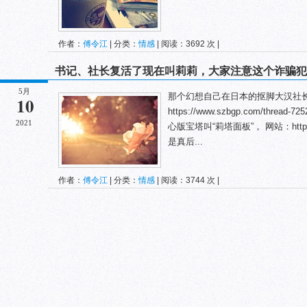
作者：
傅令江
| 分类：
情感
| 阅读：3692 次 |
书记、社长复活了现在叫莉莉，大家注意这个诈骗犯
5月
那个幻想自己在日本的抠脚大汉社
10
https://www.szbgp.com/threa
2021
心版宝塔叫“莉塔面板”， 网站：https:
是真后...
作者：
傅令江
| 分类：
情感
| 阅读：3744 次 |