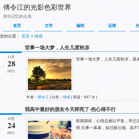
傅令江的光影色彩世界
留住记忆的点滴
首页
文学
编程
运维
您的位置：
首页
>
情感
世事一场大梦，人生几度秋凉
11月
世事一场大梦，人生几度秋凉，愿
28
2025
作者：
傅令江
| 分类：
情感
| 阅读：647 次 |
我高中最好的朋友今天猝死了-伤心得不行
10月
听闻噩耗，心情总难以平复，早已
24
情,往事一幕幕，如过眼云烟。虽
2022