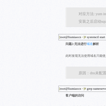
对应方法: yum insta
安装之后启动squ
[
root@liumiaocn 
~]
#
 systemctl start
问题2:无法进行
域名
解析
此时发现无法使用域名只能使用
原因：dns未配置，
[
root@liumiaocn 
~]
#
 grep nameserve
客户端的访问