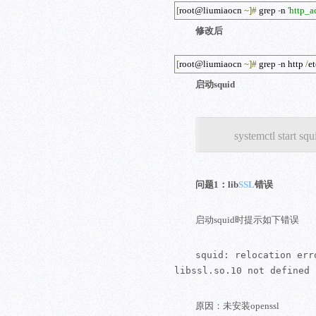
[
root@liumiaocn 
~]
#
 grep 
-
n 
'http_a
修改后
[
root@liumiaocn 
~]
#
 grep 
-
n http 
/
et
启动squid
systemctl start squ
问题1：lib
SSL
错误
启动squid时提示如下错误
squid: relocation err
libssl.so.10 not defined 
原因：未安装openssl