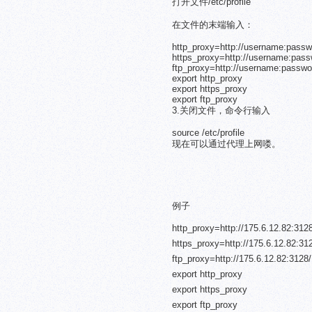
打开文件/etc/profile
在文件的末端输入：
http_proxy=http://username:passw
https_proxy=http://username:pass
ftp_proxy=http://username:passwo
export http_proxy
export https_proxy
export ftp_proxy
3.关闭文件，命令行输入
source /etc/profile
现在可以通过代理上网喽。
例子
http_proxy=http://175.6.12.82:312
https_proxy=http://175.6.12.82:31
ftp_proxy=http://175.6.12.82:3128/
export http_proxy
export https_proxy
export ftp_proxy