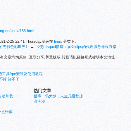
ang.cn/linux/155.html
21-2-25 22:41 Thursday发表在
linux
分类下。
的光影色彩世界
》 → 《
使用squid搭建http和https的代理服务器设置指
有文章均为原创. 互联分享,尊重版权,转载请以链接形式标明本文地址；
透工具frpc安装及使用教程
关不掉 卸不了
热门文章
机自动加载
世事一场大梦，人生几度秋凉
浪淘沙
什么错误