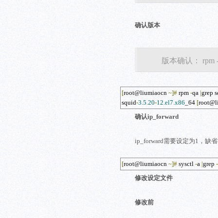
确认版本
版本确认： rpm -qa 
[
root@liumiaocn 
~]
#
 rpm 
-
qa 
|
grep 
squid
-
3.5
.
20
-
12.el7.x86
_64 
[
root@l
确认ip_forward
ip_forward需要设定为1，缺
[
root@liumiaocn 
~]
#
 sysctl 
-
a 
|
grep 
-
修改设定文件
修改前