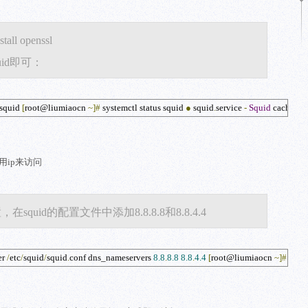
ll openssl
id即可：
 squid
[
root@liumiaocn 
~]
#
 systemctl status squid
●
 squid
.
service 
-
Squid
 caching 
ip来访问
在squid的配置文件中添加8.8.8.8和8.8.4.4
r 
/
etc
/
squid
/
squid
.
conf
 dns_nameservers 
8.8
.
8.8
8.8
.
4.4
[
root@liumiaocn 
~]
#
[
roo