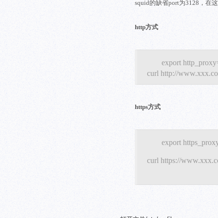
squid的缺省port为31
http方式
export http_proxy
curl http://www.xxx.c
https方式
export https_prox
curl https://www.xxx.