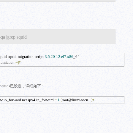
|grep squid
squid
 squid
-
migration
-
script
-
3.5
.
20
-
12.el7.x86
_64

iumiaocn 
~]
#
省centos已设定，详细如下：
w ip_forward
 net
.
ipv4
.
ip_forward 
=
1
[
root@liumiaocn 
~]
#