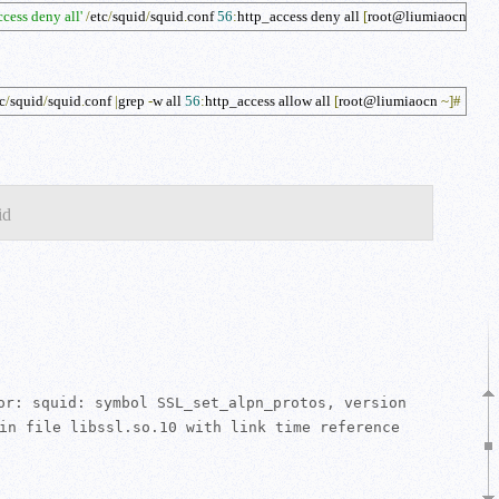
ccess deny all'
/
etc
/
squid
/
squid
.
conf
56
:
http_access deny all 
[
root@liumiaocn 
~]
#
c
/
squid
/
squid
.
conf 
|
grep 
-
w all
56
:
http_access allow all 
[
root@liumiaocn 
~]
#
id
or: squid: symbol SSL_set_alpn_protos, version
in file libssl.so.10 with link time reference