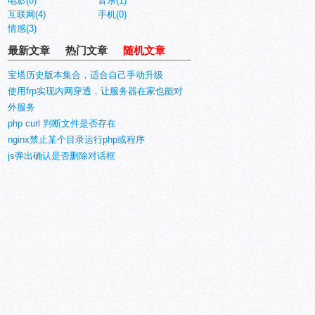
电影(0)
音乐(1)
互联网(4)
手机(0)
情感(3)
最新文章
热门文章
随机文章
宝塔历史版本集合，适合自己手动升级
使用frp实现内网穿透，让服务器在家也能对
外服务
proxy 
Loaded
:
 loaded 
(
/usr/
lib
/
systemd
/
system
/
squid
.
service
;
 disabled
;
 vendor pres
php curl 判断文件是否存在
nginx禁止某个目录运行php或程序
js弹出确认是否删除对话框
t@liumiaocn 
~]
#
 systemctl restart squid
[
root@liumiaocn 
~]
#