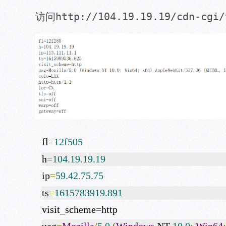
http://104.19.19.19/cdn-cgi/
访问
fl
=
12f505
h
=
104.19
.
19.19
ip
=
59.42
.
75.75
ts
=
1615783919.891
visit_scheme
=
http