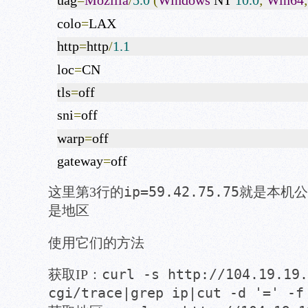
uag
=
Mozilla
/
5.0
(
Windows
NT
10.0
;
Win64
;
colo
=
LAX
http
=
http
/
1.1
loc
=
CN
tls
=
off
sni
=
off
warp
=
off
gateway
=
off
ip=59.42.75.75
这里第3行的
就是本机公
是地区
使用它们的方法
curl -s http://104.19.19.
获取IP：
cgi/trace|grep ip|cut -d '=' -f