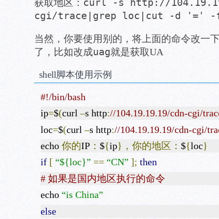
curl -s http://104.19.1
获取地区：
cgi/trace|grep loc|cut -d '=' -
当然，你要使用别的，将上面的命令改一
uag
了，比如改成
就是获取UA
shell脚本使用示例
#!/bin/bash
ip
=
$
(
curl
–
s http
:
//104.19.19.19/cdn-cgi/trace
loc
=
$
(
curl
–
s http
:
//104.19.19.19/cdn-cgi/trac
echo
你的
IP
：
$
{
ip
}，你的地区：
$
{
loc
}
if
[
“${loc}”
==
“CN”
];
then
# 如果是国内地区执行的命令
echo
“is China”
else