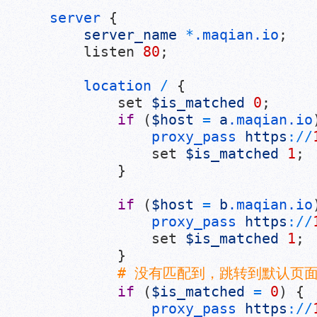
server
{
server_name
*
.maqian
.io
;
listen
80
;
location
/
{
set
$is_matched
0
;
if
(
$host
=
a
.maqian
.io
proxy_pass
https
:
/
/
set
$is_matched
1
;
}
if
(
$host
=
b
.maqian
.io
proxy_pass
https
:
/
/
set
$is_matched
1
;
}
# 没有匹配到，跳转到默认页
if
(
$is_matched
=
0
)
{
proxy_pass
https
:
/
/