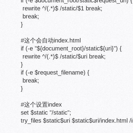
if (-e $document_root/static$request_uri) {
rewrite ^/(.*)$ /static/$1 break;
break;
}
#这个会自动index.html
if (-e "${document_root}/static${uri}") {
rewrite ^/(.*)$ /static/$uri break;
}
if (-e $request_filename) {
break;
}
#这个设置index
set $static "/static";
try_files $static$uri $static$uri/index.html 