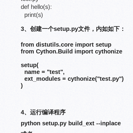
def hello(s):
print(s)
3、创建一个setup.py文件，内如如下：
from distutils.core import setup
from Cython.Build import cythonize
setup(
name = "test",
ext_modules = cythonize("test.py")
)
4、运行编译程序
python setup.py build_ext --inplace