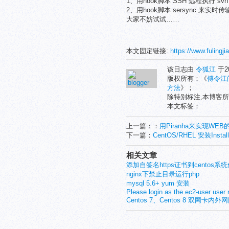
1、用hook脚本 SSH 远程执行 sv
2、用hook脚本 sersync 来实时传
大家不妨试试……
本文固定链接:
https://www.fulingji
该日志由
令狐江
于20
版权所有：《
傅令江
方法
》；
除特别标注,本博客所
本文标签：
上一篇：：
用Piranha来实现WE
下一篇：
CentOS/RHEL 安装Instal
相关文章
添加自签名https证书到centos
nginx下禁止目录运行php
mysql 5.6+ yum 安装
Please login as the ec2-user user r
Centos 7、Centos 8 双网卡