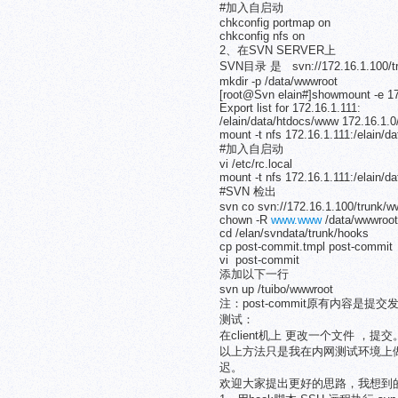
#加入自启动
chkconfig portmap on
chkconfig nfs on
2、在SVN SERVER上
SVN目录 是 svn://172.16.1.100/t
mkdir -p /data/wwwroot
[root@Svn elain#]showmount -e 17
Export list for 172.16.1.111:
/elain/data/htdocs/www 172.16.1.0
mount -t nfs 172.16.1.111:/elain/
#加入自启动
vi /etc/rc.local
mount -t nfs 172.16.1.111:/elain/
#SVN 检出
svn co svn://172.16.1.100/trunk/
chown -R
www.www
/data/wwwroot
cd /elan/svndata/trunk/hooks
cp post-commit.tmpl post-commit
vi post-commit
添加以下一行
svn up /tuibo/wwwroot
注：post-commit原有内容
测试：
在client机上 更改一个文件 ，
以上方法只是我在内网测试环境上
迟。
欢迎大家提出更好的思路，我想到