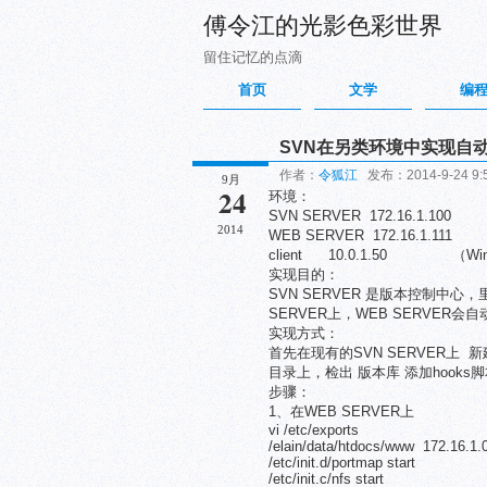
傅令江的光影色彩世界
留住记忆的点滴
首页
文学
编
SVN在另类环境中实现自动
作者：
令狐江
发布：2014-9-24 9
9月
24
环境：
SVN SERVER 172.16.1.100
2014
WEB SERVER 172.16.1.111
client 10.0.1.50 （Win
实现目的：
SVN SERVER 是版本控制中心
SERVER上，WEB SERVER会
实现方式：
首先在现有的SVN SERVER上 
目录上，检出 版本库 添加hook
步骤：
1、在WEB SERVER上
vi /etc/exports
/elain/data/htdocs/www 172.16.1.
/etc/init.d/portmap start
/etc/init.c/nfs start