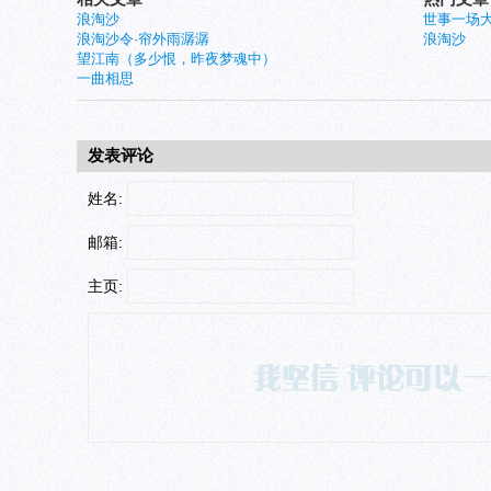
浪淘沙
世事一场
浪淘沙令·帘外雨潺潺
浪淘沙
望江南（多少恨，昨夜梦魂中）
一曲相思
发表评论
姓名:
邮箱:
主页: