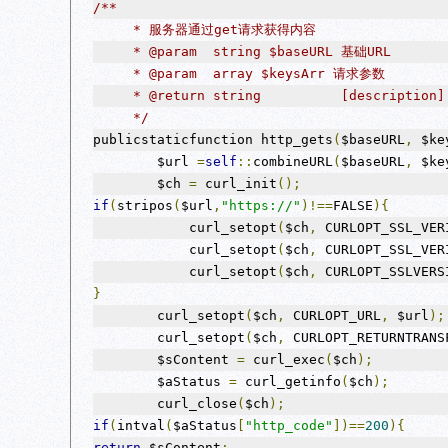
/**
     * 服务器通过get请求获得内容
     * @param  string $baseURL 基础URL
     * @param  array $keysArr 请求参数
     * @return string          [description]
     */
publicstaticfunction http_gets
(
$baseURL
,
 $ke
        $url 
=
self
::
combineURL
(
$baseURL
,
 $ke
        $ch 
=
 curl_init
();
if
(
stripos
(
$url
,
"https://"
)!==
FALSE
){
            curl_setopt
(
$ch
,
 CURLOPT_SSL_VER
            curl_setopt
(
$ch
,
 CURLOPT_SSL_VER
            curl_setopt
(
$ch
,
 CURLOPT_SSLVERS
}
        curl_setopt
(
$ch
,
 CURLOPT_URL
,
 $url
);
        curl_setopt
(
$ch
,
 CURLOPT_RETURNTRANS
        $sContent 
=
 curl_exec
(
$ch
);
        $aStatus 
=
 curl_getinfo
(
$ch
);
        curl_close
(
$ch
);
if
(
intval
(
$aStatus
[
"http_code"
])==
200
){
return
 $sContent
;