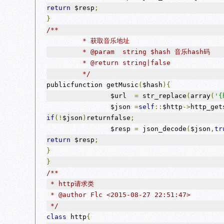
return
 $resp
;
}
/**
	 * 获取音乐地址
	 * @param  string $hash 音乐hash码
	 * @return string|false       
	 */
publicfunction getMusic
(
$hash
){
		$url  
=
 str_replace
(
array
(
'{
		$json 
=
self
::
$http
->
http_get
if
(!
$json
)
returnfalse
;
		$resp 
=
 json_decode
(
$json
,
tr
return
 $resp
;
}
}
/**
 * http请求类
 * @author Flc <2015-08-27 22:51:47>
 */
class
 http
{