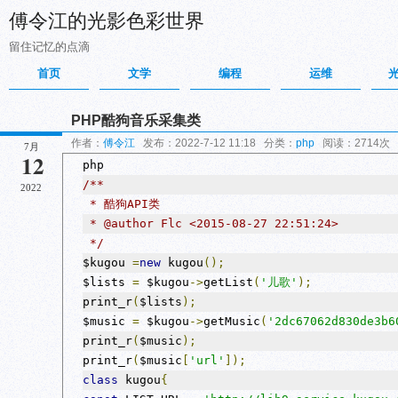
傅令江的光影色彩世界
留住记忆的点滴
首页
文学
编程
运维
PHP酷狗音乐采集类
作者：
傅令江
发布：2022-7-12 11:18 分类：
php
阅读：2714次
7月
12
php
/**
2022
 * 酷狗API类
 * @author Flc <2015-08-27 22:51:24>
 */
$kugou 
=
new
 kugou
();
$lists 
=
 $kugou
->
getList
(
'儿歌'
);
print_r
(
$lists
);
$music 
=
 $kugou
->
getMusic
(
'2dc67062d830de3b6
print_r
(
$music
);
print_r
(
$music
[
'url'
]);
class
 kugou
{