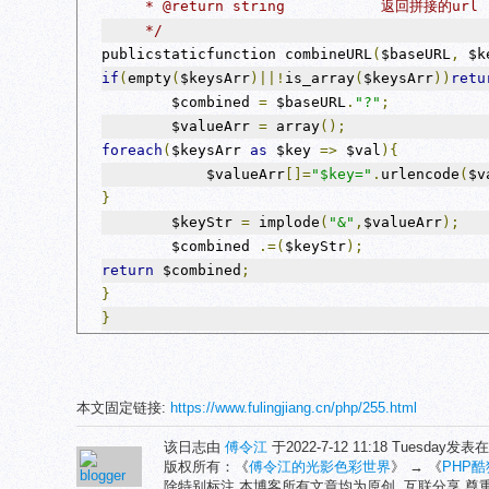
     * @return string           返回拼接的url
     */
publicstaticfunction combineURL
(
$baseURL
,
 $k
if
(
empty
(
$keysArr
)||!
is_array
(
$keysArr
))
retu
        $combined 
=
 $baseURL
.
"?"
;
        $valueArr 
=
 array
();
foreach
(
$keysArr 
as
 $key 
=>
 $val
){
            $valueArr
[]=
"$key="
.
urlencode
(
$v
}
        $keyStr 
=
 implode
(
"&"
,
$valueArr
);
        $combined 
.=(
$keyStr
);
return
 $combined
;
}
}
本文固定链接:
https://www.fulingjiang.cn/php/255.html
该日志由
傅令江
于2022-7-12 11:18 Tuesday发表
版权所有：《
傅令江的光影色彩世界
》 → 《
PHP
除特别标注,本博客所有文章均为原创. 互联分享,