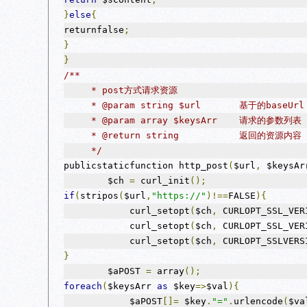
}
else
{
returnfalse
;
}
}
/**
     * post方式请求资源
     * @param string $url       基于的baseUrl
     * @param array $keysArr    请求的参数列表
     * @return string           返回的资源内容
     */
publicstaticfunction http_post
(
$url
,
 $keysAr
        $ch 
=
 curl_init
();
if
(
stripos
(
$url
,
"https://"
)!==
FALSE
){
            curl_setopt
(
$ch
,
 CURLOPT_SSL_VER
            curl_setopt
(
$ch
,
 CURLOPT_SSL_VER
            curl_setopt
(
$ch
,
 CURLOPT_SSLVERS
}
        $aPOST 
=
 array
();
foreach
(
$keysArr 
as
 $key
=>
$val
){
            $aPOST
[]=
 $key
.
"="
.
urlencode
(
$va