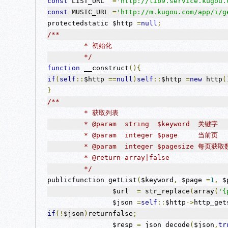
const
 LIST_URL  
=
'http://lib9.service.kugou.
const
 MUSIC_URL 
=
'http://m.kugou.com/app/i/g
protectedstatic $http 
=
null
;
/**
	 * 初始化
	 */
function
 __construct
(){
if
(
self
::
$http 
==
null
)
self
::
$http 
=
new
 http
(
}
/**
	 * 获取列表
	 * @param  string  $keyword  关键字
	 * @param  integer $page     当前页
	 * @param  integer $pagesize 每页获
	 * @return array|false            
	 */
publicfunction getList
(
$keyword
,
 $page 
=
1
,
 $
		$url  
=
 str_replace
(
array
(
'{
		$json 
=
self
::
$http
->
http_get
if
(!
$json
)
returnfalse
;
		$resp 
=
 json_decode
(
$json
,
tr