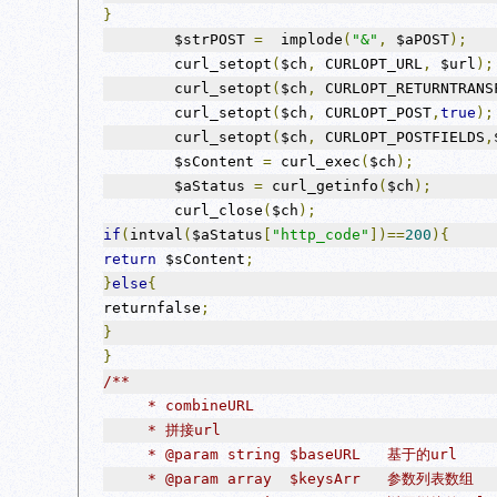
}
        $strPOST 
=
  implode
(
"&"
,
 $aPOST
);
        curl_setopt
(
$ch
,
 CURLOPT_URL
,
 $url
);
        curl_setopt
(
$ch
,
 CURLOPT_RETURNTRANS
        curl_setopt
(
$ch
,
 CURLOPT_POST
,
true
);
        curl_setopt
(
$ch
,
 CURLOPT_POSTFIELDS
,
        $sContent 
=
 curl_exec
(
$ch
);
        $aStatus 
=
 curl_getinfo
(
$ch
);
        curl_close
(
$ch
);
if
(
intval
(
$aStatus
[
"http_code"
])==
200
){
return
 $sContent
;
}
else
{
returnfalse
;
}
}
/**
     * combineURL
     * 拼接url
     * @param string $baseURL   基于的url
     * @param array  $keysArr   参数列表数组